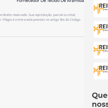
Fornecedor De Tecido De Aramida
Tecido 
Tecido 
Tecido 
e direito reservado. Sua reprodução, parcial ou total,
Tecidos
. Plágio é crime e está previsto no artigo 184 do Código
Tecido
Telas p
Empres
Fabric
Fabric
Fio de
Fornec
Fornec
Fornec
Fornec
Fornec
Fornece
Fornece
Quer
Gaxetas
noss
Isolam