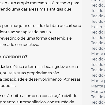
ado em um amplo mercado, até mesmo para
Tecido 
 sendo uma das áreas mais antigas que
Tecido 
Tecido
Tecido
a pena adquirir o
tecido de fibra de carbono
Isolame
ente ao ser aplicado para o
Tecido
Tecido 
revestindo de uma forma destemida e
Tecido 
mercado competitivo.
Tecido 
Manta 
de carbono?
Tecido 
Tecido 
dade elétrica e térmica, boa rigidez e uma
Tecido 
, ou seja, suas propriedades são
Tecido 
a capacidade e desenvolvimento. Por essas
Manta 
popular.
Manta 
Manta d
rsos âmbitos, como na construção civil, de
Tecido 
segmento automobilístico, construção de
Tecido