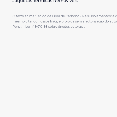
Jaquetas Térmicas Removíveis
O texto acima "Tecido de Fibra de Carbono - Reisil Isolamentos" é d
mesmo citando nossos links, é proibida sem a autorização do autor
Penal. –
Lei n° 9.610-98 sobre direitos autorais
.