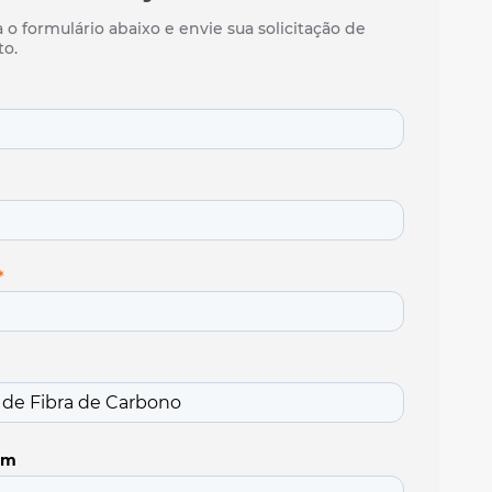
ento Térmico Não Convencional Em
ções
o formulário abaixo e envie sua solicitação de
nto Térmico de Válvulas
o.
ento de Equipamentos para Alta Temperatura
ento de Tubulações
nto de Válvulas
ento para Processo Quente
*
em