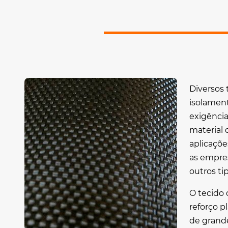
Diversos 
isolamen
exigência
material
aplicaçõe
as empre
outros ti
O
tecido 
reforço p
de grande