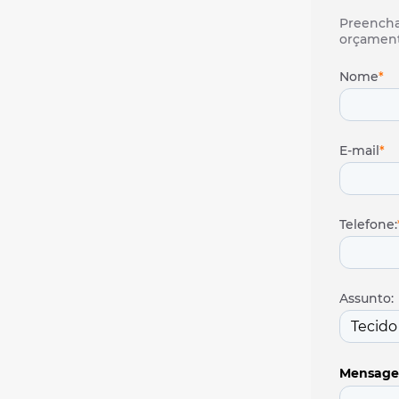
Isolam
Tubula
Preencha 
Isolame
orçament
Isolam
Nome
*
Isolam
Isolame
Isolam
E-mail
*
Telefone:
Assunto:
Mensag