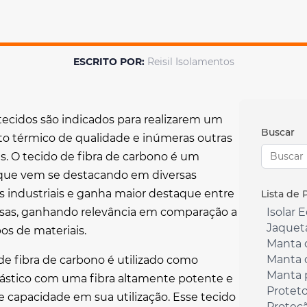
ESCRITO POR:
Reisil Isolamentos
tecidos são indicados para realizarem um
Buscar
to térmico de qualidade e inúmeras outras
s. O
tecido de fibra de carbono
é um
 que vem se destacando em diversas
s industriais e ganha maior destaque entre
Lista de 
sas, ganhando relevância em comparação a
Isolar 
Jaquet
pos de materiais.
Manta 
Manta 
de fibra de carbono
é utilizado como
Manta 
lástico com uma fibra altamente potente e
Proteto
 capacidade em sua utilização. Esse tecido
Proteç