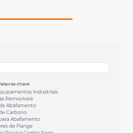
Palavras-chave
Equipamentos Industriais
as Removíveis
de Abafamento
de Carbono
para Abafamento
res de Flange
ão Passiva Contra Fogo