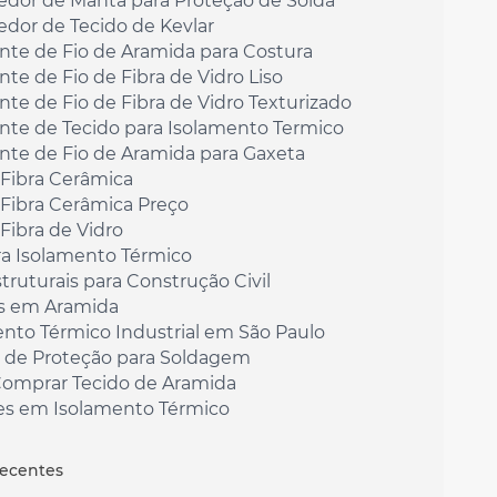
edor de Manta para Proteção de Solda
dor de Tecido de Kevlar
nte de Fio de Aramida para Costura
nte de Fio de Fibra de Vidro Liso
nte de Fio de Fibra de Vidro Texturizado
nte de Tecido para Isolamento Termico
nte de Fio de Aramida para Gaxeta
 Fibra Cerâmica
 Fibra Cerâmica Preço
 Fibra de Vidro
ra Isolamento Térmico
struturais para Construção Civil
s em Aramida
nto Térmico Industrial em São Paulo
 de Proteção para Soldagem
omprar Tecido de Aramida
es em Isolamento Térmico
 de Fibra Cerâmica Comprar
de Fibra de Vidro em São Paulo
Recentes
 de Fibra de Vidro Onde Comprar